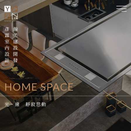
HOME SPACE
HOME SPACE
餐酒交織狂想曲
光・線 靜寂思動