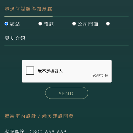
透過何媒體得知彥霖
網站
雜誌
公司門面
親友介紹
SEND
彥霖室內設計 / 瀚美建設開發
客服專線
0800-669-669